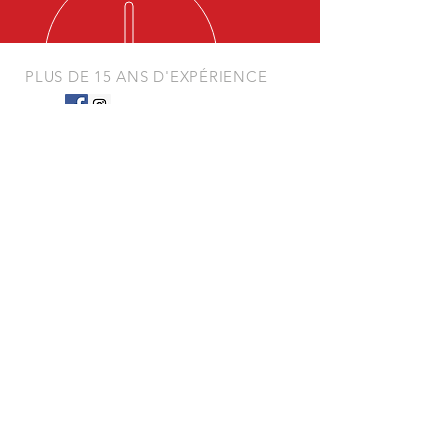
PLUS DE 15 ANS D'EXPÉRIENCE
NOS SERVICES
- Rénovation de sol intérieur et extérieur :
* pierres naturelles
* granitos / carreaux de ciments
* parquet
* carrelage
* béton
* klinkers
* terrasse en bois
- Rénovation de pierre tombale / monument
- Aérogommage
OÙ NOUS TROUVER
* Belgique