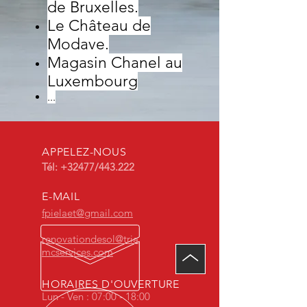
de Bruxelles.
Le Château de
Modave.
Magasin Chanel au
Luxembourg
...
APPELEZ-NOUS
Tél: +32477/443.222
E-MAIL
fpielaet@gmail.com
renovationdesol@tria
mcservices.com
HORAIRES D'OUVERTURE
Lun - Ven : 07:00 - 18:00