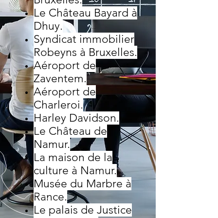
Le Château Bayard à
Dhuy.
Syndicat immobilier
Robeyns à Bruxelles.
Aéroport de
Zaventem.
Aéroport de
Charleroi.
Harley Davidson.
Le Château de
Namur.
La maison de la
culture à Namur.
Musée du Marbre à
Rance.
Le palais de Justice