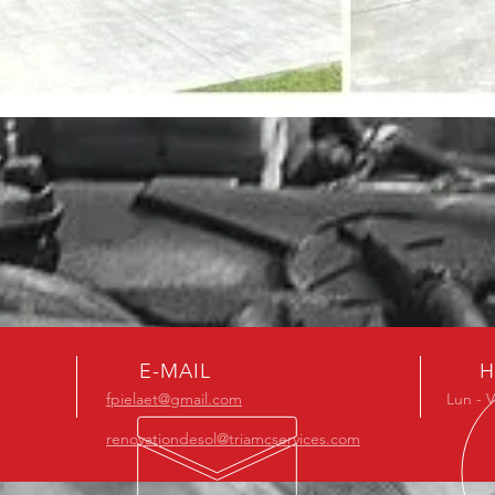
E-MAIL
H
fpielaet@gmail.com
Lun - V
renovationdesol@triamcservices.com