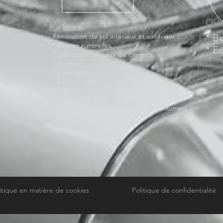
NOS SERVICES
OÙ
- Rénovation de sol intérieur et extérieur :
* B
* pierres naturelles
* E
* granitos / carreaux de ciments
* parquet
* carrelage
* béton
* klinkers
* terrasse en bois
- Rénovation de pierre tombale / monument
- Aérogommage
itique en matière de cookies
Politique de confidentialité