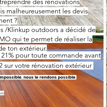
treprendre des rénovations
ais malheureusement les devis
nent ?
es /Klinkup outdoors a décidé de
O qui te permet de réaliser la
de ton extérieur.
 21% pour toute commande avant
2 sur votre rénovation extérieur
𝗽𝗼𝘀𝘀𝗶𝗯𝗹𝗲, 𝗻𝗼𝘂𝘀 𝗹𝗲 𝗿𝗲𝗻𝗱𝗼𝗻𝘀 𝗽𝗼𝘀𝘀𝗶𝗯𝗹𝗲.
com