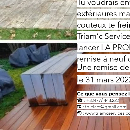
Tu voudrais en
extérieures m
couteux te frei
Triam’c Servic
lancer LA PROM
remise à neuf 
Une remise de
le 31 mars 202
𝗖𝗲 𝗾𝘂𝗲 𝘃𝗼𝘂𝘀 𝗽𝗲𝗻𝘀𝗲𝘇 𝗶
☎ : +32477/ 443.222
📧 : fpielaet@gmail.com
🌏 : www.triamcservices.